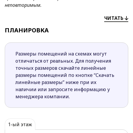
неповторимым.
Преимущества проекта Z313:
ЧИТАТЬ
Небольшая площадь дома, простая форма,
ПЛАНИРОВКА
двухскатная кровля способствуют значительной
экономии бюджета во время его строительства;
Отделка фасадов из натурального дерева
Размеры помещений на схемах могут
преображает простую форму, и делает этот
отличаться от реальных. Для получения
проект элегантным и неповторимым;
точных размеров скачайте линейные
При желании хозяев кухня может быть отделена
размеры помещений по кнопке “Скачать
от гостиной перегородкой или раздвижными
линейные размеры” ниже при их
дверьми;
наличии или запросите информацию у
Просторная дневная зона при желании может
менеджера компании.
быть увеличена за счет раздвижных дверей и
выхода на террасу;
Место возле камина станет самым любимым
место в доме;
1-ый этаж
Просторное хоз помещение будет по достоинству