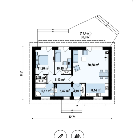
оценено хозяевами.
Z313 является идеальным проектом для тех, кто
ищет компактный уютный дом.