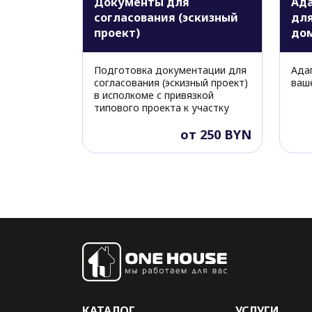
Документы для
Ад
согласования (эскизный
для
проект)
до
Подготовка документации для
Ада
согласования (эскизный проект)
ваш
в исполкоме с привязкой
типового проекта к участку
от 250 BYN
КАТАЛОГ
УСЛУГИ