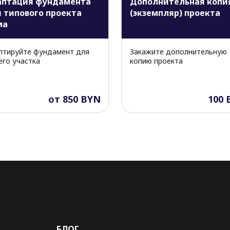
аптация фундамента
Дополнительная копи
 типового проекта
(экземпляр) проекта
ма
птируйте фундамент для
Закажите дополнительную
его участка
копию проекта
от 850 BYN
100 
БЛОГ