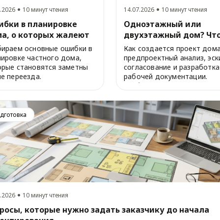
.2026
10 минут чтения
14.07.2026
10 минут чтения
бки в планировке
Одноэтажный или
а, о которых жалеют
двухэтажный дом? Чт
ле переезда
выбрать для комфорт
бираем основные ошибки в
Как создается проект дома
жизни
нировке частного дома,
предпроектный анализ, эск
орые становятся заметны
согласование и разработка
е переезда.
рабочей документации.
Разбираем этапы ...
дготовка
.2026
10 минут чтения
росы, которые нужно задать заказчику до начала