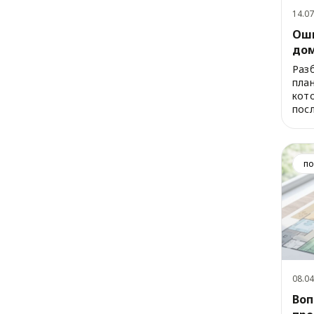
14.07
Оши
дом
пос
Раз
пла
кот
посл
по
08.04
Воп