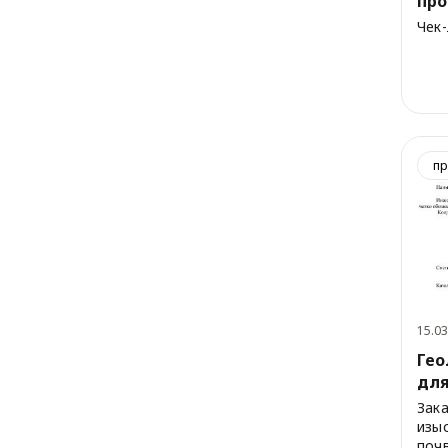
про
Чек
пр
15.03
Гео
для
Зака
изыс
почв