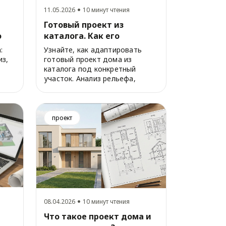
11.05.2026
10 минут чтения
Готовый проект из
о
каталога. Как его
ной
адаптировать под свой
:
Узнайте, как адаптировать
участок?
из,
готовый проект дома из
каталога под конкретный
участок. Анализ рельефа,
корректировка фундамен...
проект
08.04.2026
10 минут чтения
Что такое проект дома и