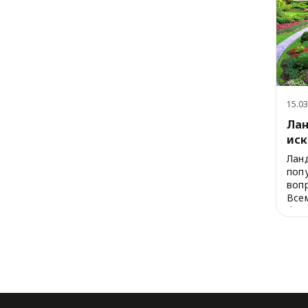
15.03
Лан
иск
век
Лан
попу
вопр
Всем
бога