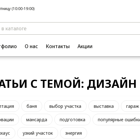
ницу (10:00-19:00)
тфолио
О нас
Контакты
Акции
АТЬИ С ТЕМОЙ: ДИЗАЙН
птация
баня
выбор участка
выставка
гараж
овации
мансарда
подготовка
популярные ошибк
нхаус
узкий участок
энергия