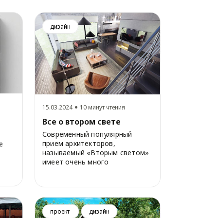
дизайн
15.03.2024
10 минут чтения
Все о втором свете
Современный популярный
прием архитекторов,
е
называемый «Вторым светом»
имеет очень много
сторонников, но все же и
разност...
проект
дизайн