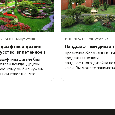
.2024
10 минут чтения
15.03.2024
10 минут чтения
дшафтный дизайн –
Ландшафтный дизайн
усство, вплетенное в
Проектное бюро ONEHOUS
а
предлагает услуги
дшафтный дизайн был
ландшафтного дизайна по
лярен всегда. Другой
ключ. Вы можете занимать
ос: кому он был нужен?
своими делами, а мы создад
 нам известно, что
тые королевские се...