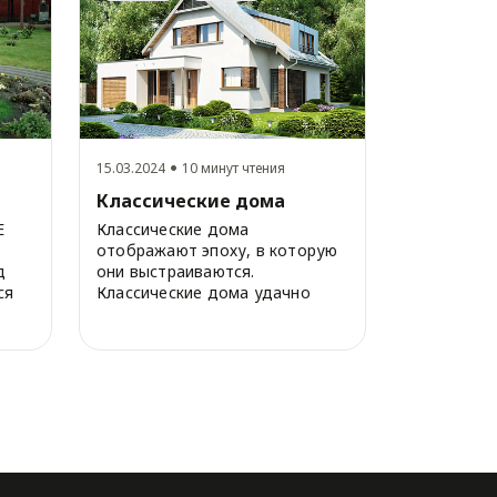
15.03.2024
10 минут чтения
Классические дома
E
Классические дома
отображают эпоху, в которую
д
они выстраиваются.
ся
Классические дома удачно
...
сочетают домашний уют и
соврем...