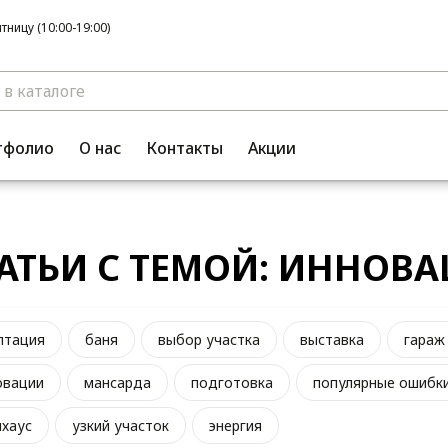
ницу (10:00-19:00)
тфолио
О нас
Контакты
Акции
АТЬИ С ТЕМОЙ: ИННОВ
птация
баня
выбор участка
выставка
гараж
овации
мансарда
подготовка
популярные ошибк
нхаус
узкий участок
энергия