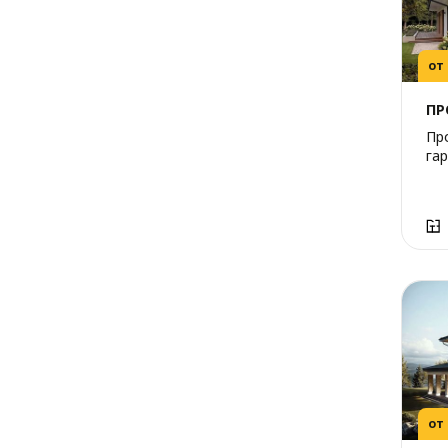
от
ПР
Пр
га
от