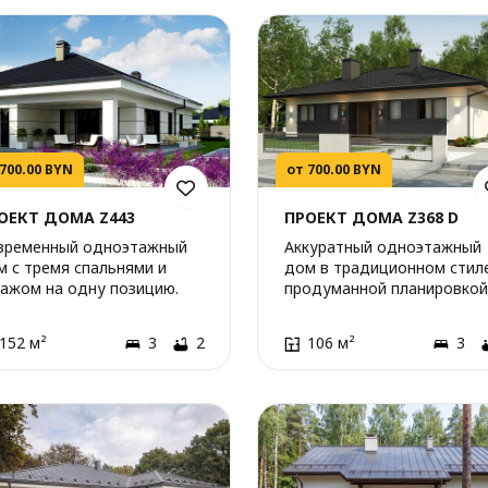
 700.00 BYN
от 700.00 BYN
ОЕКТ ДОМА Z443
ПРОЕКТ ДОМА Z368 D
временный одноэтажный
Аккуратный одноэтажный
м с тремя спальнями и
дом в традиционном стиле
ражом на одну позицию.
продуманной планировкой
152 м²
3
2
106 м²
3