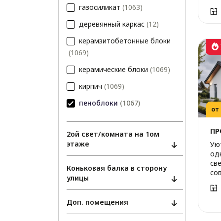
газосиликат
(1063)
деревянный каркас
(12)
керамзитобетонные блоки
(1069)
керамические блоки
(1069)
кирпич
(1069)
пеноблоки
(1067)
от
ПР
2ой свет/комната на 1ом
этаже
Ую
од
све
Коньковая балка в сторону
со
улицы
Доп. помещения