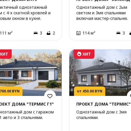
актичный одноэтажный
Одноэтажный дом с 2ым
 с 4-х скатной кровлей и
светом и 3мя спальнями
ловым окном в кухне.
включая мастер-спальню.
111 м²
3
2
114 м²
3
ХИТ
ХИТ
 700.00 BYN
от 450.00 BYN
ОЕКТ ДОМА "ТЕРМИС Г1"
ПРОЕКТ ДОМА "ТЕРМИС"
ноэтажный дом с гаражом
Одноэтажный дом с 3мя
1 авто и 3 спальнями.
спальнями.