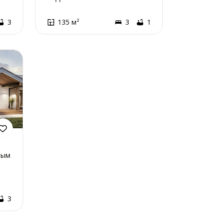
3
135 м²
3
1
рым
3