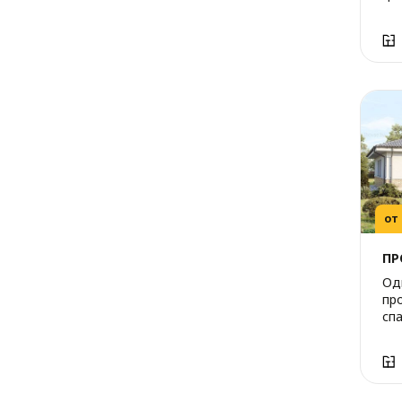
от
ПР
Од
пр
сп