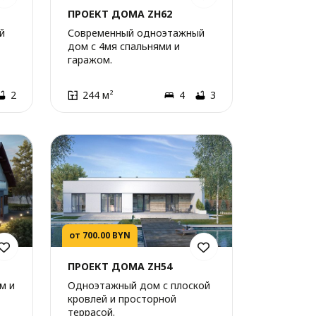
ПРОЕКТ ДОМА ZH62
й
Современный одноэтажный
дом с 4мя спальнями и
гаражом.
2
244 м²
4
3
от 700.00 BYN
ПРОЕКТ ДОМА ZH54
м и
Одноэтажный дом с плоской
кровлей и просторной
террасой.