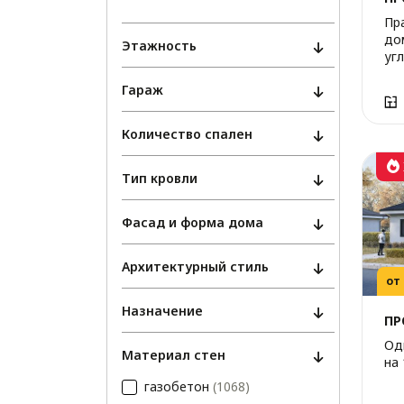
Пр
дом
Этажность
уг
Гараж
Количество спален
Тип кровли
Фасад и форма дома
Архитектурный стиль
от
Назначение
ПР
Од
Материал стен
на 
газобетон
(1068)