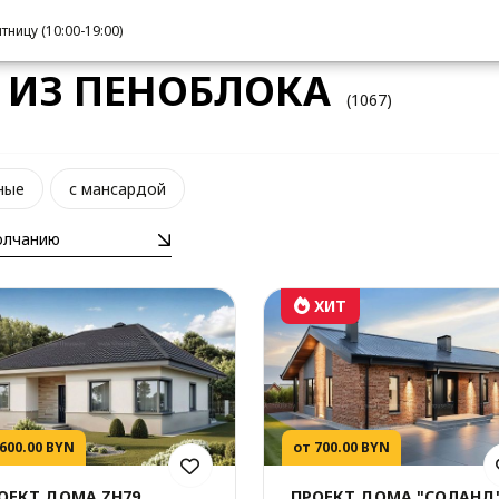
ницу (10:00-19:00)
 ИЗ ПЕНОБЛОКА
(1067)
ные
с мансардой
олчанию
ХИТ
 600.00 BYN
от 700.00 BYN
ОЕКТ ДОМА ZH79
ПРОЕКТ ДОМА "СОЛАНД