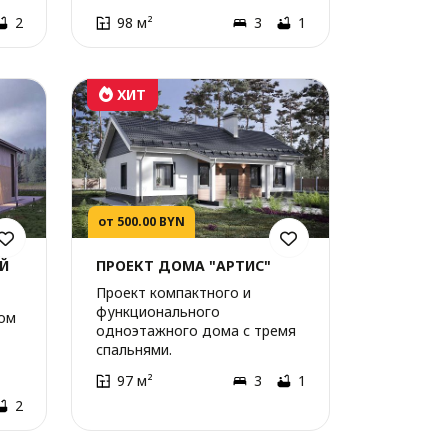
2
98 м²
3
1
ХИТ
от 500.00 BYN
Й
ПРОЕКТ ДОМА "АРТИС"
Проект компактного и
функционального
ом
одноэтажного дома с тремя
спальнями.
97 м²
3
1
2