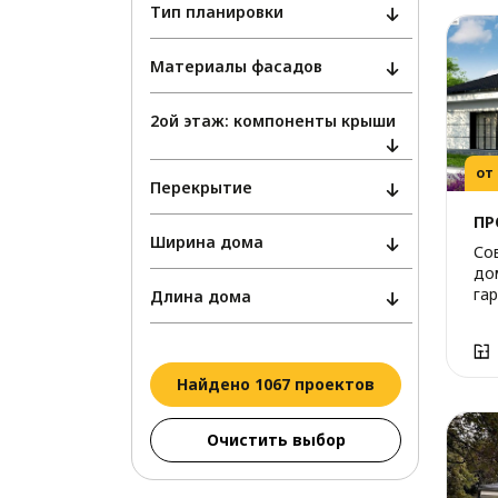
Тип планировки
Материалы фасадов
2ой этаж: компоненты крыши
от
Перекрытие
ПР
Ширина дома
Со
до
га
Длина дома
Найдено 1067 проектов