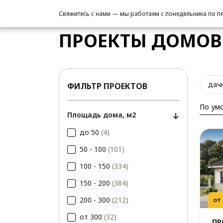
/
Проекты домов
/
Из пеноблока
Свяжитесь с нами — мы работаем с понедельника по пят
ПРОЕКТЫ ДОМОВ
дач
ФИЛЬТР ПРОЕКТОВ
По ум
Площадь дома, м2
до 50
(4)
50 - 100
(101)
100 - 150
(334)
150 - 200
(384)
200 - 300
(212)
от
от 300
(32)
ПР