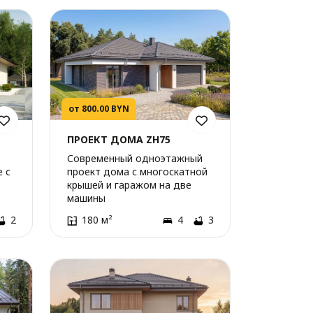
от 800.00 BYN
ПРОЕКТ ДОМА ZH75
Современный одноэтажный
 с
проект дома с многоскатной
крышей и гаражом на две
машины
2
180 м²
4
3