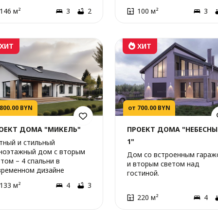
146 м²
3
2
100 м²
3
ХИТ
ХИТ
 800.00 BYN
от 700.00 BYN
ОЕКТ ДОМА "МИКЕЛЬ"
ПРОЕКТ ДОМА "НЕБЕСНЫ
1"
тный и стильный
ноэтажный дом с вторым
Дом со встроенным гараж
том – 4 спальни в
и вторым светом над
временном дизайне
гостиной.
133 м²
4
3
220 м²
4