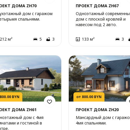
ОЕКТ ДОМА ZH70
ПРОЕКТ ДОМА ZH67
ухэтажный дом с гаражом
Одноэтажный современны
четырьмя спальнями.
дом с плоской кровлей и
навесом под 2 авто.
212 м²
5
3
133 м²
3
 800.00 BYN
от 800.00 BYN
ОЕКТ ДОМА ZH61
ПРОЕКТ ДОМА ZH20
ноэтажный дом с 4мя
Мансардный дом с гаражо
мнатами и гостиной в
4мя спальнями.
нтре.