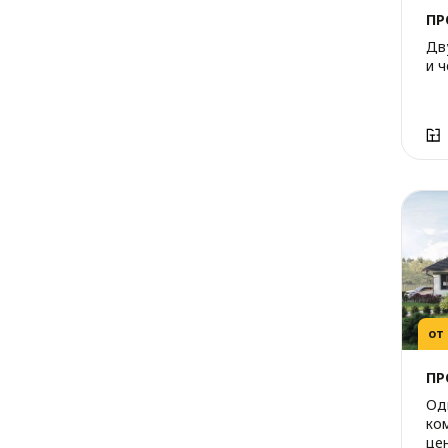
ПР
Дв
и 
от
ПР
Од
ко
це