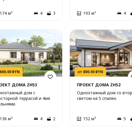
174 м²
4
3
193 м²
4
 600.00 BYN
от 800.00 BYN
ОЕКТ ДОМА ZH53
ПРОЕКТ ДОМА ZH52
ноэтажный дом с
Одноэтажный дом со вто
осторной террасой и 4мя
светом на 5 спален.
альнями.
136 м²
4
2
152 м²
5