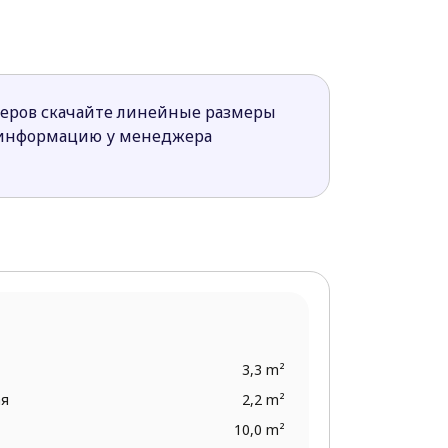
о мелочей — от удобной ванной до
 даёт возможность максимально
меров скачайте линейные размеры
ь в загородном доме.
 информацию у менеджера
3,3 m²
ая
2,2 m²
10,0 m²