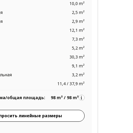
10,0 m²
ая
2,5 m²
ая
2,9 m²
12,1 m²
7,3 m²
5,2 m²
30,3 m²
9,1 m²
ельная
3,2 m²
11,4 / 37,9 m²
ма/общая площадь:
98 m² / 98 m²
просить линейные размеры