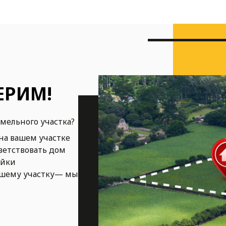
ЕРИМ!
емельного участка?
на вашем участке
ветствовать дом
ойки
ашему участку— мы