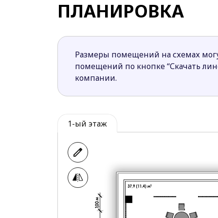
Жилая часть дома размещена отдельно, 
ПЛАНИРОВКА
технических помещений, интегрированн
Как и в "Квадри 1", проект можно зерка
использовать дневное освещение.
Размеры помещений на схемах могу
"Квадри 2" подойдёт тем, кто ценит яс
помещений по кнопке “Скачать ли
компании.
1-ый этаж