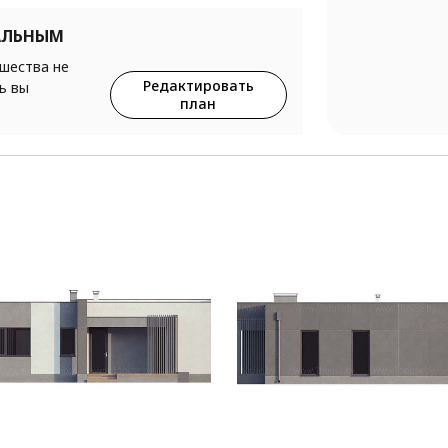
АЛЬНЫМ
ршества не
Редактировать
ь вы
план