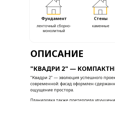
Фундамент
Стены
ленточный сборно-
каменные
монолитный
ОПИСАНИЕ
"КВАДРИ 2" — КОМПАКТН
"Квадри 2" — эволюция успешного проект
современной: фасад оформлен сдержанно
ощущение простора.
Планировка также претерпела улучшения.
предусмотрен выход на террасу. Всё зо