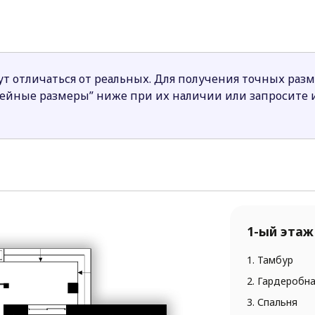
обеспечивая спокойствие в спальнях. Продумано всё д
ых в структуру без потери уюта.
льно адаптировать в зависимости от сторон света. Это
т отличаться от реальных. Для получения точных раз
ную архитектуру, функциональность и лаконичный стил
нейные размеры” ниже при их наличии или запросите
1-ый этаж
1. Тамбур
2. Гардеробн
3. Спальня