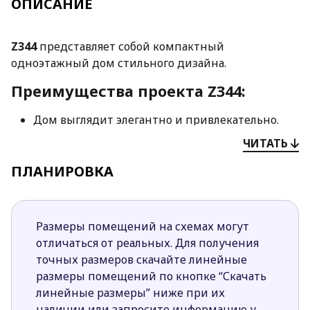
ОПИСАНИЕ
Z344
представляет собой компактный
одноэтажный дом стильного дизайна.
Преимущества проекта Z344:
Дом выглядит элегантно и привлекательно.
Современный характер строению придают
ЧИТАТЬ
элементы деревянной обшивки и отделка
ПЛАНИРОВКА
штукатуркой темно-серого цвета.
Несмотря на компактные параметры дома
интерьер чрезвычайно функционален и
удобен в использовании.
Размеры помещений на схемах могут
Проектом предусмотрено четкое разделение
отличаться от реальных. Для получения
пространства на зону сна и отдыха, дневную
точных размеров скачайте линейные
часть и помещения технического характера.
размеры помещений по кнопке “Скачать
Такое зонирование обеспечивает комфортное
линейные размеры” ниже при их
пребывание в доме каждому домочадцу.
наличии или запросите информацию у