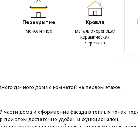
Перекрытие
Кровля
монолитное
металлочерепица/
керамическая
черепица
дного дачного дома с комнатой на первом этаже.
ой части дома и оформление фасада в теплых тонах по
р при этом достаточно удобен и функционален.
осторными спальнями и общей ванной комнатой спроек
для хранения вещей.