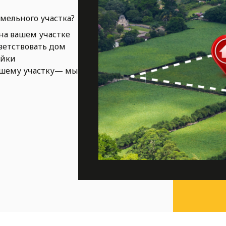
емельного участка?
на вашем участке
ветствовать дом
ойки
ашему участку— мы