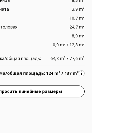
тница
8,3 m²
ната
3,9 m²
10,7 m²
столовая
24,7 m²
8,0 m²
0,0 m² / 12,8 m²
жа/общая площадь:
64,8 m² / 77,6 m²
ма/общая площадь:
124 m² / 137 m²
просить линейные размеры