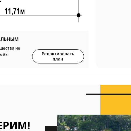
АЛЬНЫМ
ршества не
Редактировать
ь вы
план
ЕРИМ!