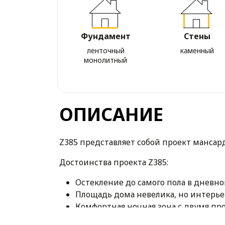
Фундамент
Стены
ленточный
каменный
монолитный
ОПИСАНИЕ
Z385 представляет собой проект мансар
Достоинства проекта Z385:
Остекление до самого пола в дневн
Площадь дома невелика, но интерье
Комфортная ночная зона с двумя пр
спален предусмотрено много места 