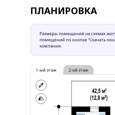
На первом этаже имеется кабинет с
ПЛАНИРОВКА
гостей или же, как дополнительная 
Более теплой и уютной атмосферу в
Простой план дома с мансардой Z385 с
Размеры помещений на схемах могу
помещений по кнопке “Скачать ли
компании.
1-ый этаж
2-ой этаж