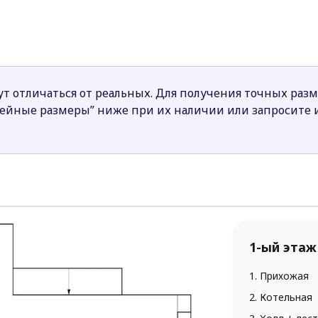
 выходом на террасу, который при необходимости може
спальня для пожилых членов семьи.
 дневной зоне делает центрально спроектированный к
 современным дизайном и эргономичной планировкой 
т отличаться от реальных. Для получения точных раз
нейные размеры” ниже при их наличии или запросите
1-ый этаж
1. Прихожая
2. Котельная