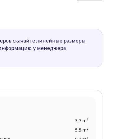
т использоваться как комната для
амин.
подойдет для небольших семей.
меров скачайте линейные размеры
 информацию у менеджера
3,7 m²
5,5 m²