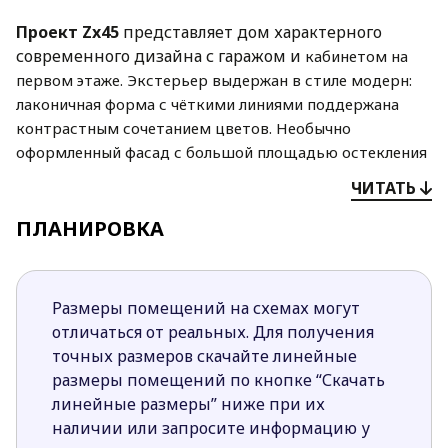
Проект Zx45
представляет дом характерного
современного дизайна с гаражом и
кабинетом на
первом этаже. Экстерьер выдержан в стиле модерн:
лаконичная форма с
чёткими линиями поддержана
контрастным сочетанием цветов. Необычно
оформленный
фасад с большой площадью остекления
и навесом над террасой второго уровня
ЧИТАТЬ
придают
проекту особый урбанистический шарм.
ПЛАНИРОВКА
Первый этаж отдан под дневную зону. В дальней
части расположена гостиная и столовая,
к ним
примыкает наполовину закрытая кухня. У общей
Размеры помещений на схемах могут
стены со стороны столовой
устроен камин. Напротив
отличаться от реальных. Для получения
кухни через коридор расположен кабинет. Также
точных размеров скачайте линейные
здесь
предусмотрена общая ванная. Ночная зона
размеры помещений по кнопке “Скачать
спланирована на втором уровне. Одна из
спален имеет
линейные размеры” ниже при их
собственную ванную и гардероб. Для двух других
наличии или запросите информацию у
предусмотрена общая
гардеробная и ванная с