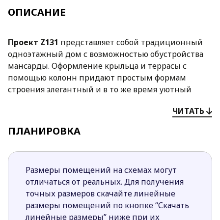
ОПИСАНИЕ
Проект
Z131
представляет собой традиционный
одноэтажный дом с возможностью обустройства
мансарды. Оформление крыльца и террасы с
помощью колонн придают простым формам
строения элегантный и в то же время уютный
характер.
ЧИТАТЬ
Преимущества проекта
Z131
:
ПЛАНИРОВКА
Простая форма дневной зоны создает
ощущение свободы открытого пространства.
Четкое разделение ночной и дневной зон
Размеры помещений на схемах могут
позволяет скрыть приватную часть дома от
отличаться от реальных. Для получения
любопытных взглядов.
точных размеров скачайте линейные
Открытая кухня зрительно увеличивает
размеры помещений по кнопке “Скачать
пространство гостиной и способствует ее
линейные размеры” ниже при их