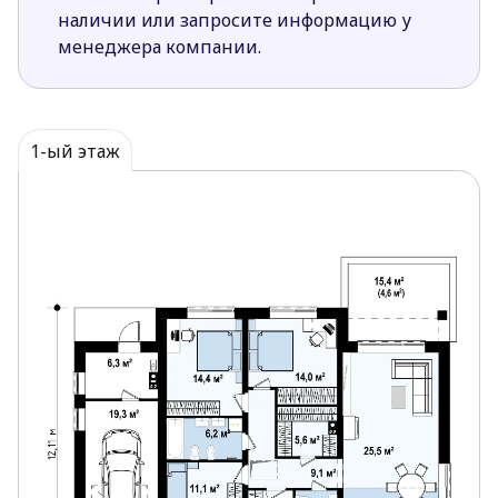
лучшему освещению.
наличии или запросите информацию у
Частично крытая терраса поможет
менеджера компании.
приготовить вкусный шашлык или гриль на
свежем воздухе даже в непогоду.
Расположение окон в гостиной с трех сторон
обеспечивает хорошее освещение в течение
1-ый этаж
всего дня.
Расположение технического помещения за
гаражом с выходом в сад удобно для хранения
инструментов и садового инвентаря.
Достаточно большая ванная комната сможет
вместить в себя всю необходимую сантехнику
и прачечную.
Кладовая, расположенная в кухне, очень
удобна для быстрого доступа к хозяйственным
принадлежностям и запасам.
Возможность обустройства жилой мансарды
на чердаке позволит значительно расширить
жилую площадь дома по мере необходимости,