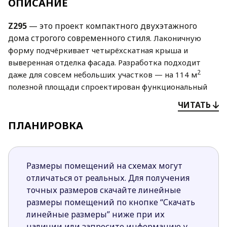
ОПИСАНИЕ
Z295
— это проект компактного двухэтажного
дома строгого современного стиля.
Лаконичную
форму подчёркивает четырёхскатная крыша и
выверенная отделка фасада. Разработка подходит
2
даже для совсем небольших участков — на 114 м
полезной площади спроектирован функциональный
интерьер, в котором созданы комфортные условия
ЧИТАТЬ
для 4–х человек.
ПЛАНИРОВКА
Первый уровень отведён под дневную зону с
просторной гостиной, столовой и наполовину
закрытой кухней, причём стенные перегородки
Размеры помещений на схемах могут
можно переносить в соответствии с личными
отличаться от реальных. Для получения
предпочтениями. Например, убрать кладовую, что
точных размеров скачайте линейные
позволит увеличить кухню. Также на первом этаже
размеры помещений по кнопке “Скачать
имеется просторная ванная. На втором уровне
линейные размеры” ниже при их
устроены три спальни, в одной из комнат
наличии или запросите информацию у