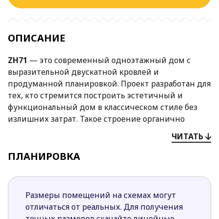
ОПИСАНИЕ
ZH71
— это современный одноэтажный дом с
выразительной двускатной кровлей и
продуманной планировкой. Проект разработан для
тех, кто стремится построить эстетичный и
функциональный дом в классическом стиле без
излишних затрат. Такое строение органично
впишется в любой ландшафт и будет радовать
ЧИТАТЬ
владельцев долгие годы.
ПЛАНИРОВКА
Преимущества проекта ZH71:
Фасадное решение выполнено в актуальной
цветовой гамме с преобладанием
Размеры помещений на схемах могут
универсального белого и благородного графита.
отличаться от реальных. Для получения
Сочетание фасадных плит, натуральной
точных размеров скачайте линейные