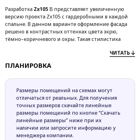
Разработка
Zx105
B представляет увеличенную
версию проекта Zx105 с гардеробными в каждой
спальне. В данном варианте оформление фасада
решено в контрастных оттенках цвета экрю,
тёмно–коричневого и охры. Такая стилистика
выгодно подчёркивает современные контуры
ЧИТАТЬ
здания, смещая акцент на входную группу. В этом
проекте полностью изменена планировка ночной
ПЛАНИРОВКА
зоны. Здесь оборудованы три спальни, в каждой из
которых спроектирована собственная гардеробная
комната, что, безусловно, создаёт больший
Размеры помещений на схемах могут
комфорт для каждого проживающего.
отличаться от реальных. Для получения
точных размеров скачайте линейные
размеры помещений по кнопке “Скачать
линейные размеры” ниже при их
наличии или запросите информацию у
менеджера компании.