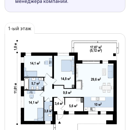
менеджера компании.
его светлее.
Для запасливых хозяек преимуществом будет
наличие кладовой возле кухни.
Наличие дополнительного санузла около
1-ый этаж
дневной зоны позволяет ограничить
посещение приватной зоны гостями.
Проект дома Zx53+ предназначен для семей,
члены которых любят просторные и светлые
помещения.