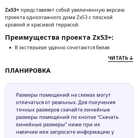
Zx53+
представляет собой увеличенную версию
проекта одноэтажного дома Zx53 с плоской
кровлей и красивой террасой.
Преимущества проекта Zx53+:
В экстерьере удачно сочетаются белая
штукатурка элементы обшивки из
ЧИТАТЬ
натурального дерева. Дом выглядит
ПЛАНИРОВКА
современно и стильно, привлекая взгляды
прохожих.
В ночной зоне предусмотрено три
комфортных спальни, каждая из которых
Размеры помещений на схемах могут
имеет выход на террасу. Здесь также
отличаться от реальных. Для получения
разместилась просторная общая ванная
точных размеров скачайте линейные
комната.
размеры помещений по кнопке “Скачать
В дневной зоне отсутствуют перегородки
линейные размеры” ниже при их
между гостиной, кухней и столовой, что
наличии или запросите информацию у
зрительно увеличивает пространство и делает