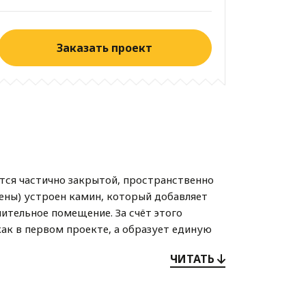
Заказать проект
тся частично закрытой, пространственно
ены) устроен камин,
который добавляет
нительное помещение.
За счёт этого
ак в первом проекте, а образует единую
что во многих случаях представляет
ЧИТАТЬ