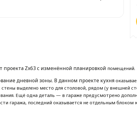
т проекта Zx63 с изменённой планировкой
помещений.
вание дневной зоны. В данном проекте кухня
оказывае
 стены выделено место для столовой, рядом (у внешней ст
ования. Ещё одна деталь — в
гараже предусмотрено допол
асти гаража, последний
оказывается не отдельным блоком к
менно увеличивается и площадь террасы второго уровня,