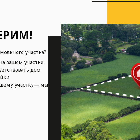
ЕРИМ!
емельного участка?
на вашем участке
ветствовать дом
ойки
ашему участку— мы