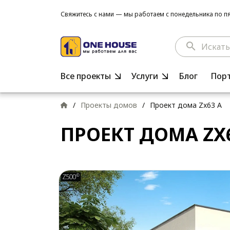
Свяжитесь с нами — мы работаем с понедельника по пят
search
Все проекты
Услуги
Блог
Пор
/
Проекты домов
/
Проект дома Zx63 A
ПРОЕКТ ДОМА ZX