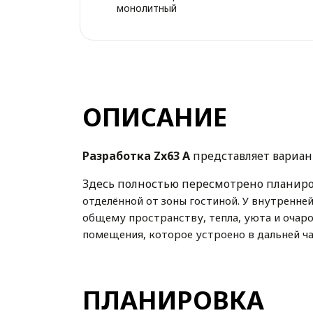
монолитный
ОПИСАНИЕ
Разработка Zx63 A
представляет вариан
Здесь полностью пересмотрено планиро
отделённой от зоны гостиной. У
внутренней
общему пространству, тепла, уюта и очар
помещения, которое устроено в дальней ч
плоскость с
дальней стеной дома. Одновре
интерес для владельцев.
ПЛАНИРОВКА