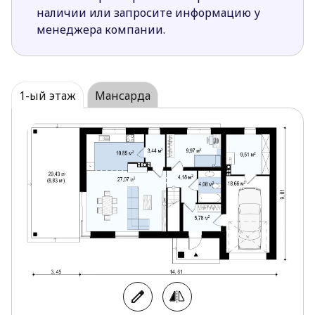
дневной зоны.
наличии или запросите информацию у
менеджера компании.
Три спальни и две ванные комнаты (одна общая,
вторая запроектирована в главной спальне)
верхнего яруса представляют собой ночную часть
дома.
1-ый этаж
Мансарда
Современная планировка двухэтажного дома Zx63
B + s с наличием комнаты на первом уровне
делает его подходящим для семейств с пожилыми
людьми или детишками.