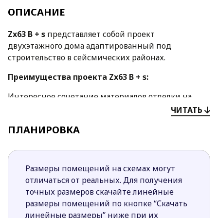
ОПИСАНИЕ
Zx63 B + s
представляет собой проект
двухэтажного дома адаптированный под
строительство в сейсмических районах.
Преимущества проекта Zx63 B + s:
Интересное сочетание материалов отделки на
фасадах и четырехскатная кровля придают
ЧИТАТЬ
строению современный вид и индивидуальный
ПЛАНИРОВКА
характер. Выбор данного проекта свидетельствует
о прекрасном вкусе застройщиков.
Просторная гостиная совмещена с зоной,
Размеры помещений на схемах могут
отведенной для приема пищи, и кухней, что
отличаться от реальных. Для получения
делает пространство визуально больше и
точных размеров скачайте линейные
значительно светлее. По желанию кухня может
размеры помещений по кнопке “Скачать
быть отделена перегородкой от остальной части
линейные размеры” ниже при их