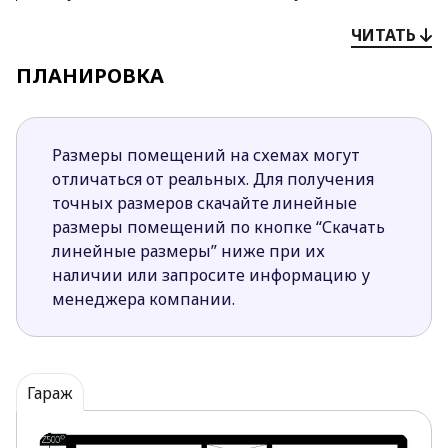
Преимущества проекта Zg27:
ЧИТАТЬ
ПЛАНИРОВКА
Гараж спланирован с целью создания
максимального комфорта. Владельцы смогут
разместить в нем не только свои автомобили,
но и оборудовать помещения всем, что душа
Размеры помещений на схемах могут
пожелает – площадь это позволяет.
отличаться от реальных. Для получения
Помещение гаража разделено на
точных размеров скачайте линейные
функциональные зоны, в двух из которых
размеры помещений по кнопке “Скачать
можно создать условия для ремонта и
линейные размеры” ниже при их
содержания автопарка.
наличии или запросите информацию у
Два отдельных въезда перекрываются
менеджера компании.
автоматическими воротами, что подчеркивает
комфорт и презентабельность гаража.
Тем, кого интересует вместительный гараж из
Гараж
газобетона, проекты которого рассчитаны на
парковку сразу четырех машин, советуем