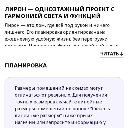
ЛИРОН — ОДНОЭТАЖНЫЙ ПРОЕКТ С
ГАРМОНИЕЙ СВЕТА И ФУНКЦИЙ
Лирон — это дом, где всё под рукой и ничего
лишнего. Его планировка ориентирована на
ежедневную удобную жизнь без перегрузки
деталями. Пропорции, форма и спокойный фасад
делают его уместным в любой застройке — от
ЧИТАТЬ
дачного участка до постоянного места жительства.
ПЛАНИРОВКА
Центральная зона объединяет кухню, столовую и
зону отдыха. Из неё ведёт выход на крытую
террасу — отличное место для летнего отдыха. По
Размеры помещений на схемах могут
проекту предусмотрено место для камина: его
отличаться от реальных. Для получения
можно включить при строительстве, если хотите
точных размеров скачайте линейные
добавить уюта и тепла.
размеры помещений по кнопке “Скачать
линейные размеры” ниже при их
Жилой блок располагает двумя комнатами
наличии или запросите информацию у
одинакового размера, а также отдельной ванной и