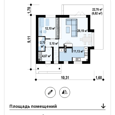
элементом интерьера, но и дополнительным
источником тепла в холодное время года.
Спальная зона расположена на мансарде и
представлена тремя уютными комнатами и
просторным общим санузлом.
Проект Z101 предназначен для семей, которые
беспокоятся о своем комфорте, уюте и
безопасности. Интерьер продуман до мелочей,
каждое помещение будет использовано по
назначению.
Площадь помещений