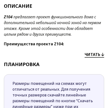
ОПИСАНИЕ
Z104
предлагает проект функционального дома с
дополнительной небольшой ночной зоной на первом
этаже. Кроме этой особенности дом обладает
целым рядом и других преимуществ.
Преимущества проекта
Z104
:
Открытая планировка кухни делает всю
ЧИТАТЬ
дневную зону визуально больше
ПЛАНИРОВКА
Открытая ажурная терраса пропускает больше
солнечного света в гостиную, обеспечивая
лучшее ее освещение днем.
Расположение окон в гостиной с трех сторон
Размеры помещений на схемах могут
(южной, восточной и северной) способствуют
отличаться от реальных. Для получения
хорошему естественному освещению в
точных размеров скачайте линейные
течение всего дня.
размеры помещений по кнопке “Скачать
Эркер в гостиной формирует отдельную
линейные размеры” ниже при их