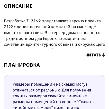
ОПИСАНИЕ
Разработка
Z122 v2
представляет версию проекта
Z122 c дополнительной комнатой на мансарде
вместо нового света. Экстерьер дома выполнен в
традиционном для Европы гармоничном
сочетании архитектурного объекта и окружающего
его ландшафта. Отделка фасада деревянными
ЧИТАТЬ
панелями делает облик здания тёплым и
дружелюбным.
ПЛАНИРОВКА
На первом уровне спроектирована дневная зона. В
гостиной устроен камин, здесь же располагается
открытая столовая, к которой примыкает
Размеры помещений на схемах могут
наполовину закрытая кухня. В мансарде
отличаться от реальных. Для получения
предусмотрены четыре спальни с общей ванной.
точных размеров скачайте линейные
Дополнительная комната спроектирована за счёт
размеры помещений по кнопке “Скачать
отказа от второго света.
линейные размеры” ниже при их