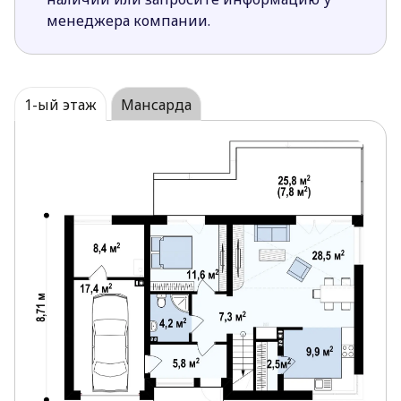
гостиной с трех сторон (южной, западной и
менеджера компании.
северной) также способствуют лучшему
освещению дневной зоны.
Дополнительная комната на первом этаже
позволяет комфортнее и рациональнее
1-ый этаж
Мансарда
организовать ежедневный быт. К тому же она
имеет собственный выход на террасу, что
делает удобнее и практичнее и комнату и
террасу.
Второй свет над гостиной создает ощущение
еще большего свободного пространства.
Кладовая расположенная рядом с кухней очень
удобна для быстрого доступа к хозяйственным
принадлежностям и запасам.
Прямой переход из гаража в дом упростит
перенос вещей и распаковку покупок.
Одна из спален мансарды обустроена
собственной гардеробной.
Большое мансардное окно уменьшает