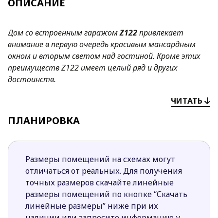
ОПИСАНИЕ
Дом со встроенным гаражом
Z122
привлекает
внимание в первую очередь красивым мансардным
окном и вторым светом над гостиной. Кроме этих
преимуществ
Z122
имеет целый ряд и других
достоинств.
Преимущества проекта
Z122
:
ЧИТАТЬ
Открытая кухня увеличивает визуально
ПЛАНИРОВКА
пространство дневной зоны и делает его более
светлым. При необходимости кухню можно
сделать закрытой.
Размеры помещений на схемах могут
Большие площади остекления гарантируют
отличаться от реальных. Для получения
отличное дневное освещение гостиной и
точных размеров скачайте линейные
дарят непередаваемое ощущение единства с
размеры помещений по кнопке “Скачать
природой.
линейные размеры” ниже при их
Открытая терраса, расположение окон в
наличии или запросите информацию у