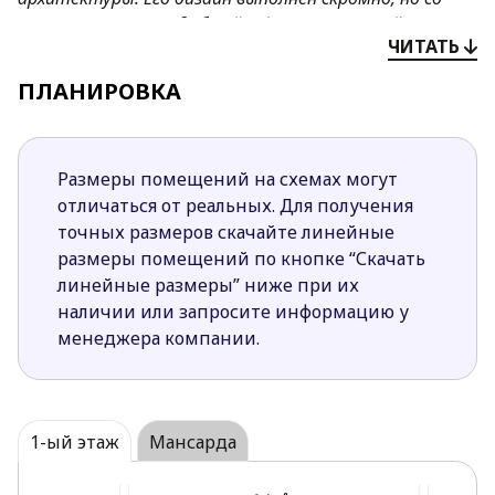
вкусом, интерьер удобный и функциональный.
ЧИТАТЬ
Преимущества проекта
Z133
:
ПЛАНИРОВКА
Двускатная кровля и простая форма дома
способствуют уменьшению затрат на
строительство и содержание дома.
Размеры помещений на схемах могут
Кухня открытой формы визуально
отличаться от реальных. Для получения
увеличивает дневную зону и способствует ее
точных размеров скачайте линейные
лучшему естественному освещению.
размеры помещений по кнопке “Скачать
Простая форма дневной зоны дарит ощущение
линейные размеры” ниже при их
свободы открытого пространства.
наличии или запросите информацию у
Кухня, расположенная со стороны сада,
менеджера компании.
позволит быстрее и удобнее организовать
пикник или обычный завтрак на свежем
воздухе.
Вместительное хозяйственное помещение,
1-ый этаж
Мансарда
расположенное за гаражом, удобно для
хранения садового инвентаря и инструментов.