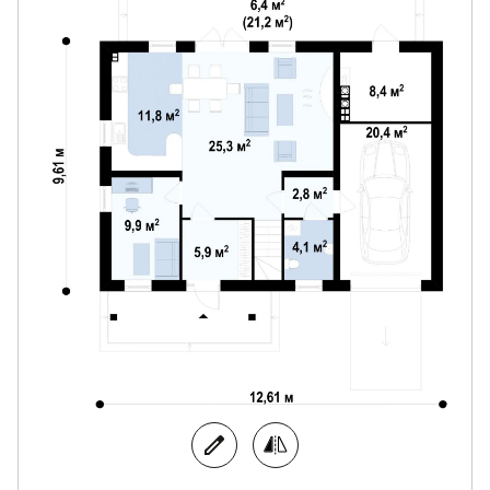
Прямой переход из гаража в дом обеспечит
быструю распаковку вещей из машины.
Дополнительная комната на первом этаже
сделает ежедневный быт более удобным и
функциональным.
Одна из спален мансарды имеет собственную
гардеробную и выход на балкон.
Дополнительное помещение на мансарде
можно использовать в качестве еще одной
кладовой или общей гардеробной.
Простой традиционный стиль дома привлечет
внимание любителей классической
архитектуры.