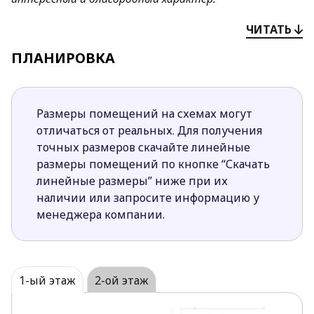
Преимущества проекта
Z138
:
ЧИТАТЬ
Сложная форма гостиной аккуратно выделяет в
ПЛАНИРОВКА
дневной зоне подзоны для кухни, столовой и
гостиной.
Частично закрытая кухня способствует более
Размеры помещений на схемах могут
уютному размещению кухонной мебели.
отличаться от реальных. Для получения
Отказавшись от кладовой в центре дневной
точных размеров скачайте линейные
зоны, кухню можно сделать открытой,
размеры помещений по кнопке “Скачать
увеличив, к тому же и площадь гостиной.
линейные размеры” ниже при их
Открытая терраса с прозрачным навесом
наличии или запросите информацию у
имеет преимущества и крытой и открытой
менеджера компании.
террасы. Навес пропускает максимальное
количество солнечного света в комнаты и
защищает от непогоды.
Оригинальный эркер в обеденной зоне
1-ый этаж
2-ой этаж
создает неповторимы дизайн помещения,
способствует лучшему его освещению, создает