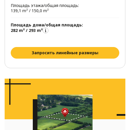
Площадь этажа/общая площадь:
системы.
139,1 m² / 150,0 m²
Дополнительное помещение на мансарде
рядом с ванной комнатой можно обустроить
Площадь дома/общая площадь:
как небольшую сауну, спа, или прачечную в
282 m² / 293 m²
зависимости от потребностей хозяев.
Запросить линейные размеры