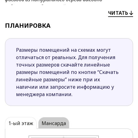
подчеркивают
домашний
стиль строения.
ЧИТАТЬ
Преимущества проекта
Z145
:
ПЛАНИРОВКА
Сложная форма дневной зоны очерчивает
отдельные подзоны для гостиной, кухни,
столовой сохраняя при этом целостность всего
Размеры помещений на схемах могут
пространства.
отличаться от реальных. Для получения
Закрытая кухня позволяет скрыть особенности
точных размеров скачайте линейные
ежедневного хозяйственного быта от зоны
размеры помещений по кнопке “Скачать
отдыха.
линейные размеры” ниже при их
Расположение дополнительного выхода на
наличии или запросите информацию у
террасу в столовой наполнит завтрак или ужин
менеджера компании.
ароматным свежем летним воздухом.
Крытая часть террасы поможет приготовить
вкусный шашлык в любую погоду.
Каждая спальня мансарды имеет выход на
1-ый этаж
Мансарда
балкон.
Мансардные окна создают ощущение