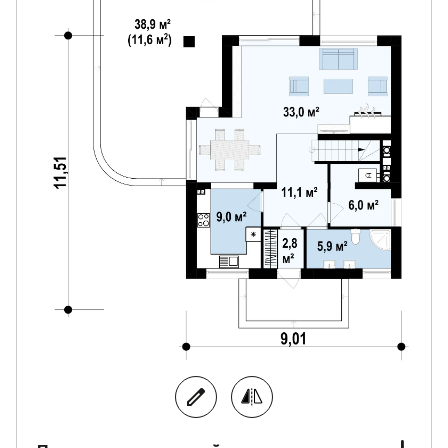
домашнего уюта и комфорта.
Ванная комната мансарды удобно совмещена с
прачечной.
Традиционный дизайн дома эффектно
подчеркивают мансардные окна и отделка
фасадов натуральным деревом.