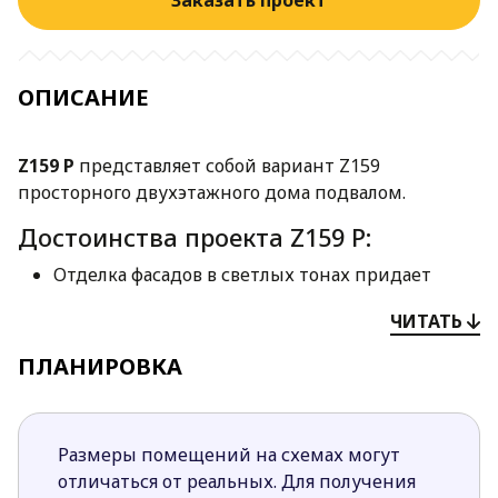
Заказать проект
ОПИСАНИЕ
Z159 P
представляет собой вариант Z159
просторного двухэтажного дома подвалом.
Достоинства проекта Z159 P:
Отделка фасадов в светлых тонах придает
дому стильный и свежий вид.
ЧИТАТЬ
Планировка подразумевает четкое разделение
пространства на зоны по их функциональному
ПЛАНИРОВКА
назначению.
Первый этаж представлен просторной
дневной зоной с хорошим естественным
Размеры помещений на схемах могут
освещением и ночной зоной с 2 комнатами и
отличаться от реальных. Для получения
ванной.