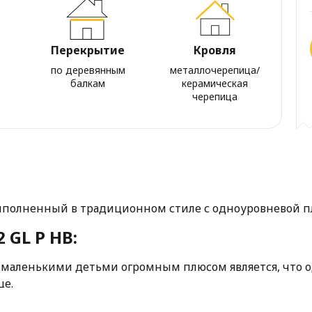
Перекрытие
Кровля
по деревянным
металлочерепица/
балкам
керамическая
черепица
выполненный в традиционном стиле с одноуровневой 
 GL P HB:
маленькими детьми огромным плюсом является, что о
це.
ен вход с прихожей, а это облегчает и делает значите