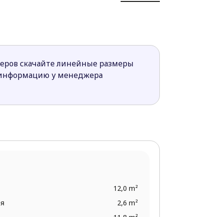
ицу, что особенно хорошо в плохую
й строения и двускатной кровлей.
меров скачайте линейные размеры
 информацию у менеджера
12,0 m²
ая
2,6 m²