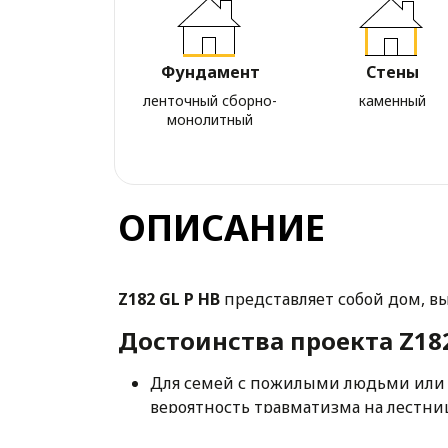
Фундамент
Стены
ленточный сборно-
каменный
монолитный
ОПИСАНИЕ
Z182 GL P HB
представляет собой дом, 
Достоинства проекта Z182
Для семей с пожилыми людьми или 
вероятность травматизма на лестни
В большой боковой гараж предусмотр