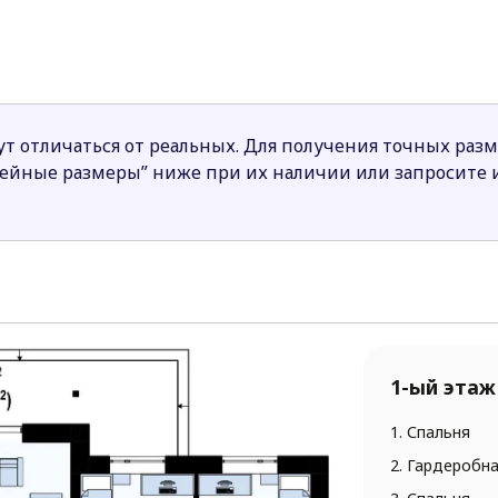
емьи нет необходимости переходить к машине через ул
а дома по данному проекту объясняется простой формо
ваться, поскольку площадь несущих стен небольшая.
 гостиная с обеденной зоной и кухня.
т отличаться от реальных. Для получения точных раз
для семьи из 4 человек.
нейные размеры” ниже при их наличии или запросите
1-ый этаж
1. Спальня
2. Гардеробн