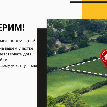
ЕРИМ!
емельного участка?
на вашем участке
ветствовать дом
ойки
ашему участку— мы