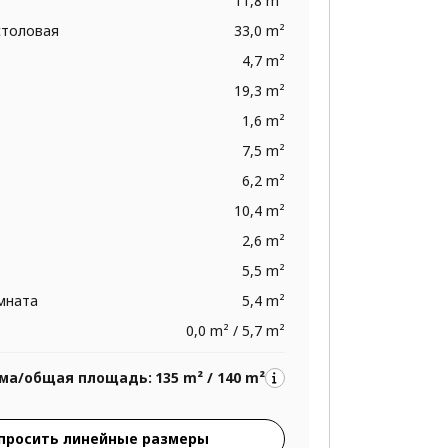
11,8 m²
столовая
33,0 m²
4,7 m²
19,3 m²
1,6 m²
7,5 m²
6,2 m²
10,4 m²
2,6 m²
5,5 m²
омната
5,4 m²
0,0 m² / 5,7 m²
ма/общая площадь:
135 m² / 140 m²
просить линейные размеры