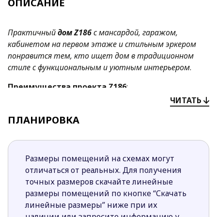
ОПИСАНИЕ
Практичный
дом Z186
с мансардой, гаражом,
кабинетом на первом этаже и стильным эркером
понравится тем, кто ищет дом в традиционном
стиле с функциональным и уютным интерьером
.
Преимущества проекта
Z186
:
ЧИТАТЬ
Открытая форма кухни увеличивает
визуальной дневную зону и улучшает ее
ПЛАНИРОВКА
естественное освещение.
Дополнительные выходы на террасу дают
возможность практичнее использовать
Размеры помещений на схемах могут
внешнее пространство дома.
отличаться от реальных. Для получения
Эркер в обеденной зоне позволит уютнее
точных размеров скачайте линейные
оформить столовую.
размеры помещений по кнопке “Скачать
Крытая терраса поможет приготовить гриль
линейные размеры” ниже при их
или шашлык на свежем воздухе в любую
наличии или запросите информацию у