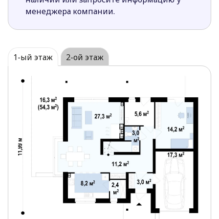
погоду и время года.
менеджера компании.
Расположение окон в гостиной с трех сторон, а
также большие площади остекления
гарантируют хорошее естественное
освещение на продолжении всего дня.
1-ый этаж
2-ой этаж
Дополнительная комната на первом этаже
упростит домашний ежедневный быт и
сделает его более комфортным.
Хозяйственное помещение с выходом на
террасу удобно для хранения садовой техники
и любых других инструментов.
Кладовая в кухне незаменима для удобного
хранения и использования хозяйственной
утвари и запасов. Хотя от нее можно отказаться
для увеличения площади кухни.
Прямое сообщение с гаражом упростит
перенос вещей и распаковку покупок.
Санузел на первом этаже вмещает небольшое
отделение для прачечной.