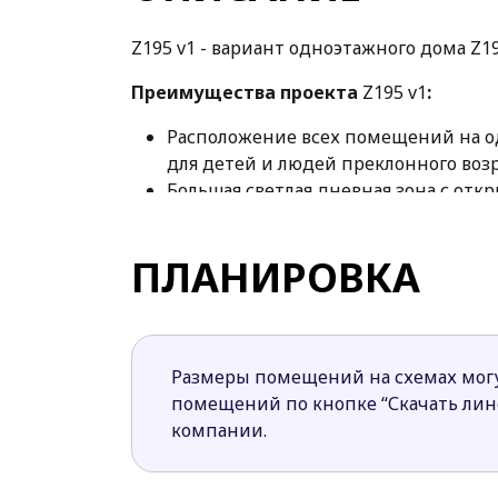
Z195 v1 - вариант одноэтажного дома Z
Преимущества проекта
Z195 v1
:
Расположение всех помещений на од
для детей и людей преклонного возр
Большая светлая дневная зона с о
интерьера, но и обогревает в прохл
Кухня условно отделена столешницей
ПЛАНИРОВКА
преимуществом
для запасливых хозяек.
Ночная зона находится четко отдел
Проект Z195 v1 – просторный одноуровн
Размеры помещений на схемах могу
комфортен для проживания семьи из 3-4
помещений по кнопке “Скачать ли
компании.