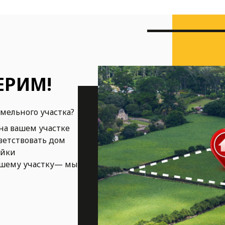
ЕРИМ!
емельного участка?
на вашем участке
ветствовать дом
ойки
ашему участку— мы