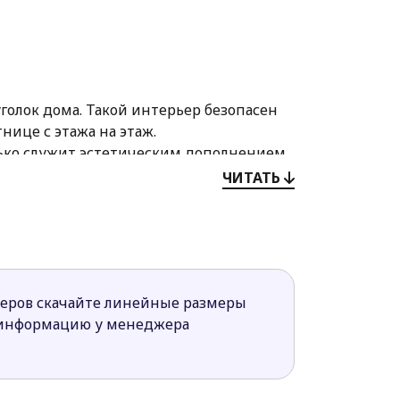
олок дома. Такой интерьер безопасен
нице с этажа на этаж.
лько служит эстетическим дополнением
ЧИТАТЬ
ая кладовая, что является весомым
ольших и хорошо освещённых спальни.
ррасой со стороны сада. Такой дом
меров скачайте линейные размеры
 информацию у менеджера