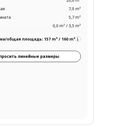
20,0 m²
ная
7,0 m²
омната
5,7 m²
0,0 m² / 3,5 m²
ма/общая площадь:
157 m² / 160 m²
просить линейные размеры