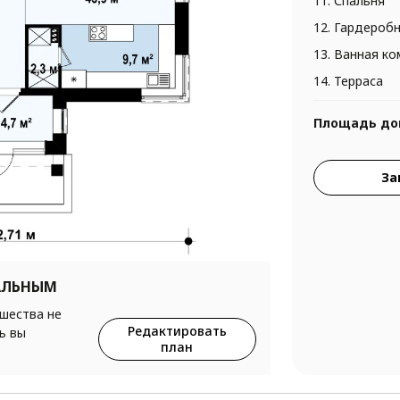
11. Спальня
12. Гардероб
13. Ванная к
14. Терраса
Площадь до
За
АЛЬНЫМ
ршества не
Редактировать
ь вы
план