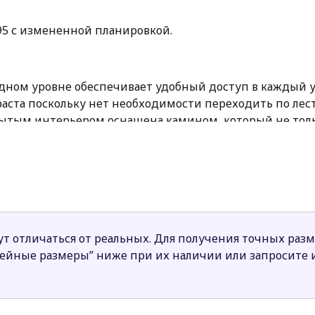
195 с измененной планировкой.
ном уровне обеспечивает удобный доступ в каждый уг
аста поскольку нет необходимости переходить по лест
ткрытым интерьером оснащена камином, который не то
адную погоду.
 от гостиной. Возле кухни предусмотрена вместительн
ена от дневной общей части. Здесь предусмотрено 3 б
евый дом со сложной кровлей и комфортной угловой те
т отличаться от реальных. Для получения точных раз
 человек.
нейные размеры” ниже при их наличии или запросите