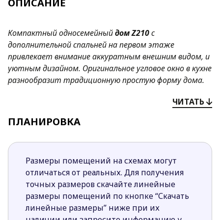
ОПИСАНИЕ
Компактный односемейный
дом
Z210
с
дополнительной спальней на первом этаже
привлекает внимание аккуратным внешним видом, и
уютным дизайном. Оригинальное угловое окно в кухне
разнообразит традиционную простую форму дома.
Преимущества проекта
Z210
:
ЧИТАТЬ
Двускатная крыша, простая форма и
ПЛАНИРОВКА
конструкция дома, его относительно
небольшая площадь способствуют сокращению
затрат на строительство и эксплуатацию.
Размеры помещений на схемах могут
Открытая кухня визуально увеличивает
отличаться от реальных. Для получения
пространство гостиной, способствует ее
точных размеров скачайте линейные
лучшей освещенности благодаря угловому
размеры помещений по кнопке “Скачать
окну на кухне. При необходимости кухню
линейные размеры” ниже при их
можно отделить стенной перегородкой.
наличии или запросите информацию у