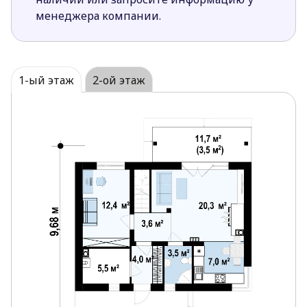
Крытая терраса поможет приготовить вкусный
менеджера компании.
гриль или шашлык в любую погоду.
Дополнительная комната на первом этаже
способствует более организованной
ежедневно деятельности.
1-ый этаж
2-ой этаж
Расположение хозяйственного помещения
удобно для поддержания чистоты и порядка в
доме.
Спальни на мансарде спроектированы
максимальной площади на относительно
небольшой площади этажа.
Традиционный архитектурный стиль, милый
и аккуратный характер постройки по
достоинству оценят любители классической
архитектуры.