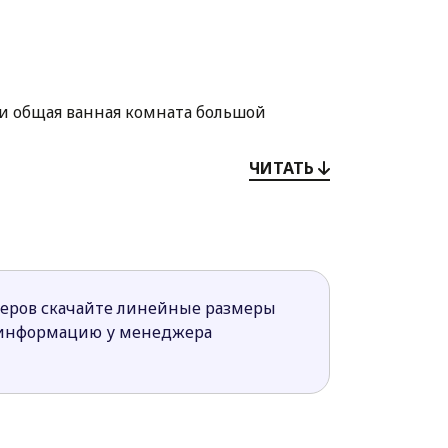
 и общая ванная комната большой
блюдать по утрам с чашкой ароматного
ЧИТАТЬ
тделена.
ана гостевая комната или рабочий
меров скачайте линейные размеры
 информацию у менеджера
лей классических домов, так и