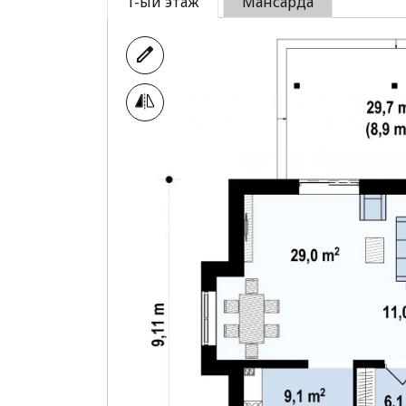
1-ый этаж
Мансарда