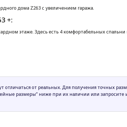
рдного дома Z263 с увеличением гаража.
3 +:
сардном этаже. Здесь есть 4 комфортабельных спальни
 на балкон. Здесь можно наслаждаться чтением или на
ся природа.
. Гостиная совмещена со столовой, а кухня частично о
ую через большую кладовую.
льная просторная спальня. Здесь может быть организов
а выделяет дом на фоне соседних коттеджей.
т отличаться от реальных. Для получения точных раз
нейные размеры” ниже при их наличии или запросите
ольшой семьи. Проект привлекает внимание, как цените
.