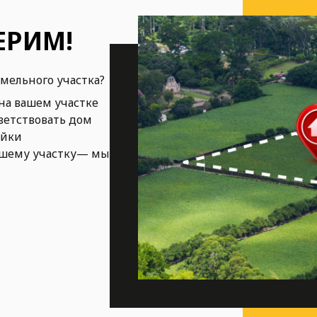
ЕРИМ!
емельного участка?
на вашем участке
ветствовать дом
ойки
ашему участку— мы