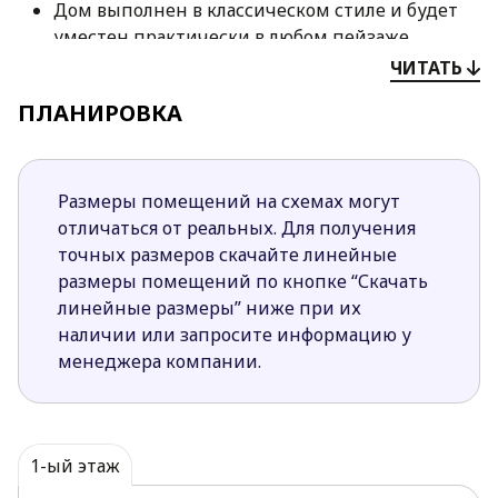
Дом выполнен в классическом стиле и будет
уместен практически в любом пейзаже.
Спокойный традиционный характер дома
ЧИТАТЬ
подчёркивает крыша из черепицы и
ПЛАНИРОВКА
облицовка из кирпича.
Объединённые в единое пространство
гостиная и обеденная зона дарят ощущение
простора и света. Частично открытая кухня
Размеры помещений на схемах могут
визуально расширяет пространство дневной
отличаться от реальных. Для получения
зоны.
точных размеров скачайте линейные
Наличие террасы незаменимо для
размеры помещений по кнопке “Скачать
организации обедов и ужинов с семьёй и
линейные размеры” ниже при их
друзьями в тёплую погоду.
наличии или запросите информацию у
Наличие дополнительного санузла позволяет
менеджера компании.
избежать очереди во время вечернего и
утреннего туалета, а также устраняет
необходимость посещать приватную часть
дома гостям.
1-ый этаж
В доме 3 просторных и светлых спальни, что