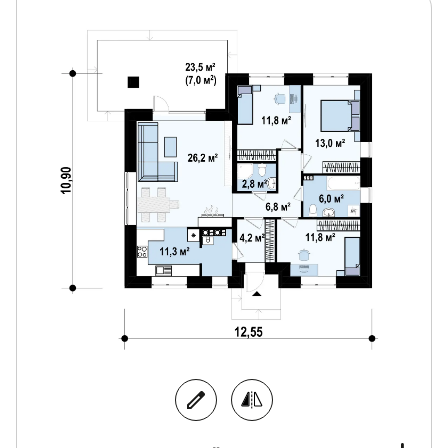
делает дом удобным для семьи с 2 детьми.
Проект Z273 k благодаря стильному оформлению
фасадов и уютному светлому интерьеру
привлекает застройщиков разных возрастов. Дом,
построенный по данному проекту, - прекрасное
решение для семей, которые ценя домашний уют
и просторные светлые помещения.