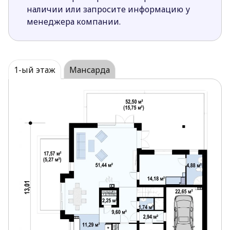
(каждая с отдельным балконом), кабинет и большая
наличии или запросите информацию у
ванная комната, в которой достаточно места и для
менеджера компании.
душевой кабины, и для ванны.
Проект Z275 предназначен для тех, кто наряду с
безупречной функциональностью каждого
1-ый этаж
Мансарда
помещения ценит элегантный внешний вид.