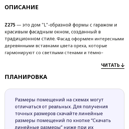
ОПИСАНИЕ
Z275
— это дом "L"-образной формы с гаражом и
красивым фасадным окном, созданный в
традиционном стиле.
Фасад оформлен интересными
деревянными вставками цвета ореха, которые
гармонируют со светлыми стенами и тёмно–
коричневой многоскатной крышей.
ЧИТАТЬ
Из просторной прихожей открывается проход в
ПЛАНИРОВКА
дом и гараж (через примыкающее техническое
помещение). Дневная зона представлена
гостиной, насыщенной естественным светом,
которая соединена со столовой, расположенной в
Размеры помещений на схемах могут
эркере, и кухней (здесь предусмотрена кладовка).
отличаться от реальных. Для получения
Кроме того, на первом уровне есть общий санузел
точных размеров скачайте линейные
и дополнительное помещение с собственной
размеры помещений по кнопке “Скачать
ванной. В мансарде спроектированы три спальни
линейные размеры” ниже при их