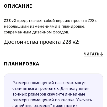
ОПИСАНИЕ
Z28 v2
представляет собой версию проекта Z28 с
небольшими изменениями в планировке,
современным дизайном фасадов.
Достоинства проекта Z28 v2:
Из-за отсутствия несущих стен может
ЧИТАТЬ
выполняться перепланировка. Так, например,
можно расширить площадь дневной зоны,
ПЛАНИРОВКА
отказавшись от дополнительной комнаты.
Комната рядом с гостиной может быть
обустроена как уютный рабочий кабинет или
Размеры помещений на схемах могут
дополнительная спальня.
отличаться от реальных. Для получения
Из гостиной имеется выход на просторную
точных размеров скачайте линейные
красивую крытую террасу.
размеры помещений по кнопке “Скачать
Рядом с кухней спроектирована
линейные размеры” ниже при их
вместительная кладовая, что оценят