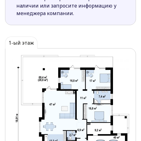
тремя спальнями (для них предусмотрена общая
наличии или запросите информацию у
ванная). Гараж соединён с техническим
менеджера компании.
помещением, въезд оборудован с фронтальной
стороны дома.
Проект Z281 отличает внимание к деталям и
1-ый этаж
безупречная функциональность. Он заинтересует
тех, кого привлекает дом, все помещения которого
расположены на одном уровне.