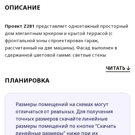
ОПИСАНИЕ
Проект Z281
представляет
одноэтажный просторный
дом
элегантным эркером и крытой террасой (с
фронтальной зоны спроектирован гараж,
рассчитанный на две машины). Фасад выполнен в
сдержанной цветовой гамме: светлые стены
гармонично сочетаются с отделкой деревянными
ЧИТАТЬ
панелями и вставками стального цвета.
ПЛАНИРОВКА
В проекте предусмотрено чёткое зонирование.
Налево от прихожей расположена просторная
прекрасно освещённая гостиная, соединённая со
столовой, расположенной в эркере, и далее с
Размеры помещений на схемах могут
открытой кухней (здесь предусмотрена
отличаться от реальных. Для получения
вместительная кладовая). К гостиной зоне
точных размеров скачайте линейные
примыкает небольшой санузел. Через просторный
размеры помещений по кнопке “Скачать
коридор открывается проход в ночную зону с
линейные размеры” ниже при их