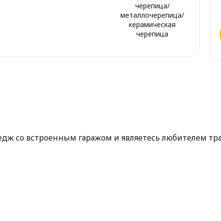
черепица/
металлочерепица/
керамическая
черепица
дж со встроенным гаражом и являетесь любителем тр
ачительно повышает его комфорт. Меньше средств требу
в машину. Предусмотрено отделение жилой части тамбу