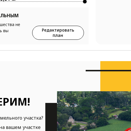
АЛЬНЫМ
ршества не
Редактировать
ь вы
план
ЕРИМ!
емельного участка?
на вашем участке