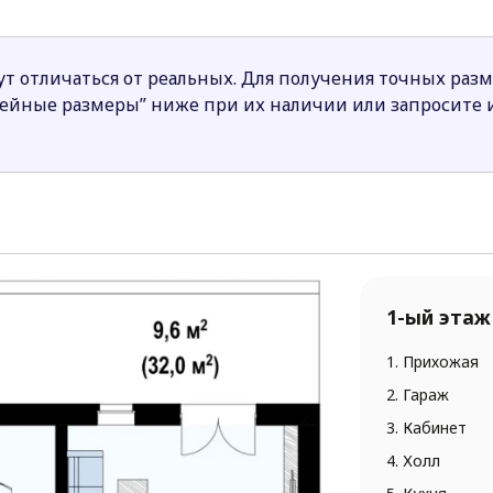
но с делением общей, личной и хозяйственной зон. Тр
фортном разместиться большой семье. В доме достаточн
терраса.
т отличаться от реальных. Для получения точных раз
нейные размеры” ниже при их наличии или запросите
1-ый этаж
1. Прихожая
2. Гараж
3. Кабинет
4. Холл