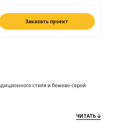
Заказать проект
адиционного стиля и бежево-серой
ЧИТАТЬ
ется на его строительство, в дождь не
ром, поэтому не стоит бояться