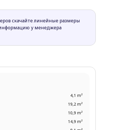
и спальни на втором и дополнительная
о санузлов, большая гостиная, с
меров скачайте линейные размеры
 информацию у менеджера
4,1 m²
19,2 m²
10,9 m²
14,9 m²