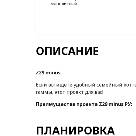
монолитный
ОПИСАНИЕ
Z29 minus
Если вы ищете удобный семейный котте
гаммы, этот проект для вас!
Преимущества проекта
Z29 minus РУ:
· Гараж находится прямо в доме, что зн
нужно выбегать на улицу, чтобы сесть 
ПЛАНИРОВКА
неприятных запахов.