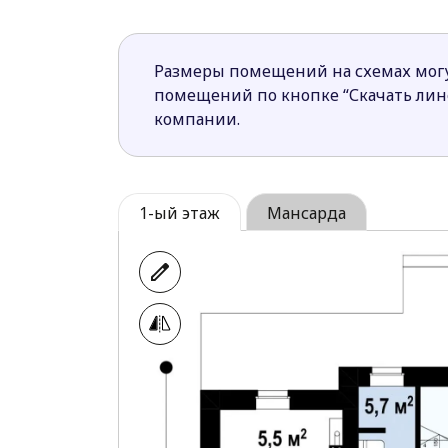
· Сам дом спланирован очень рациональ
комната на первом этаже позволят с ком
которой объединена кухня, просторная 
Размеры помещений на схемах могу
помещений по кнопке “Скачать ли
компании.
1-ый этаж
Мансарда