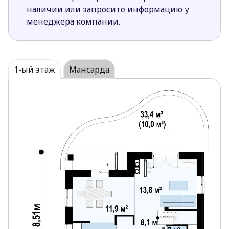
перегородки для шкафа в холле, тем самым
наличии или запросите информацию у
визуально увеличив пространство гостиной.
менеджера компании.
Кухню можно сделать полностью открытой
или полностью закрытой, и т.д.;
Двойной камин обеспечит чудесное барбекю
на террасе и создаст уютную атмосферу в
1-ый этаж
Мансарда
доме;
окна в гостиной, расположенные с трех сторон,
гарантируют хорошее естественное
освещение комнаты в течение всего дня;
большое мансардное окно с балконом cо
стороны сада делает главную спальню еще
более комфортной;
санузлы, расположенные один над другим,
облегчат оборудование водопровода/
канализации в доме;
традиционный стиль архитектуры придется
по вкусу всем любителям классики.