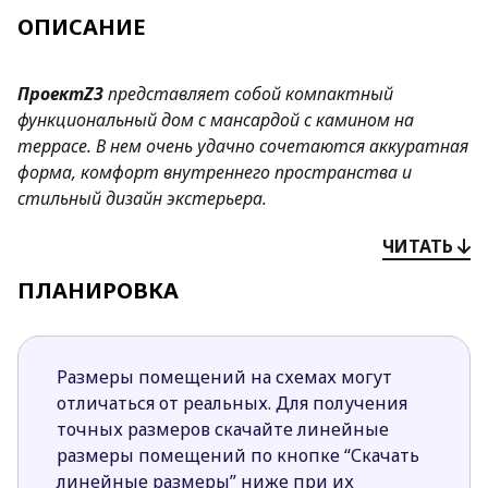
ОПИСАНИЕ
ПроектZ3
представляет собой компактный
функциональный дом с мансардой с камином на
террасе. В нем очень удачно сочетаются аккуратная
форма, комфорт внутреннего пространства и
стильный дизайн экстерьера.
Преимущества проекта
Z3
:
ЧИТАТЬ
функциональная, практичная планировка
ПЛАНИРОВКА
интерьера обеспечивает максимально удобное
использование всех помещений;
небольшая несущая стена, отделяющая
Размеры помещений на схемах могут
технические помещения от остальной части
отличаться от реальных. Для получения
дома, позволяет вносить многочисленные
точных размеров скачайте линейные
изменения в планировку. Например, есть
размеры помещений по кнопке “Скачать
возможность отказаться от «п»-образной
линейные размеры” ниже при их