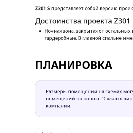
Z301 S
представляет собой версию проек
Достоинства проекта Z301 
Ночная зона, закрытая от остальны
гардеробные. В главной спальне име
открытую террасу.
Большие окна обеспечивают хороши
Камин в гостиной создает особую а
ПЛАНИРОВКА
тепла.
Отсутствие стен и перегородок в д
Покупки в дом переносить удобно и 
Терраса со стороны сада хорошее ме
Размеры помещений на схемах могу
помещений по кнопке “Скачать ли
Проект Z301 S – хороший вариант дома 
компании.
комфорт.