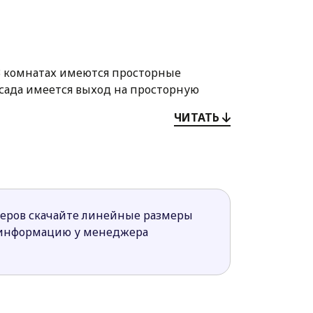
 В комнатах имеются просторные
ы сада имеется выход на просторную
ЧИТАТЬ
он служит дополнительным источником
остранства.
жилую часть дома.
в теплую погоду.
меров скачайте линейные размеры
 информацию у менеджера
транства, хорошее освещение и