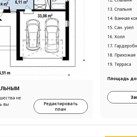
13. Спальня
14. Ванная к
15. Сан. узел
16. Холл
17. Гардероб
18. Прихожая
19. Терраса
Площадь до
АЛЬНЫМ
За
ршества не
Редактировать
ь вы
план