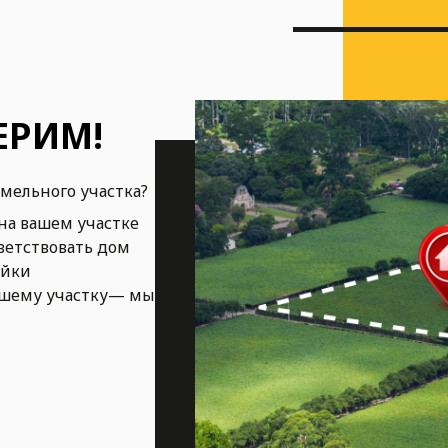
ЕРИМ!
емельного участка?
на вашем участке
ветствовать дом
ойки
ашему участку— мы