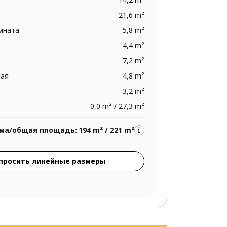
21,6 m²
омната
5,8 m²
4,4 m²
7,2 m²
ная
4,8 m²
3,2 m²
0,0 m² / 27,3 m²
ма/общая площадь:
194 m² / 221 m²
просить линейные размеры