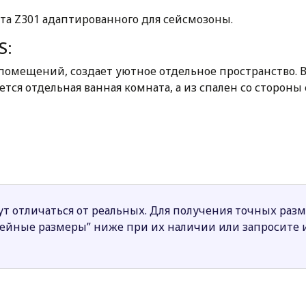
та Z301 адаптированного для сейсмозоны.
S:
х помещений, создает уютное отдельное пространство.
ется отдельная ванная комната, а из спален со сторон
й уровень освещения интерьера.
тмосферу домашности и уюта. В холодное время года 
невной зоне способствует визуальному расширению пр
быстро за счет наличия прямого перехода из гаража в 
сто для проведения семейного досуга и приема гостей 
т отличаться от реальных. Для получения точных раз
нейные размеры” ниже при их наличии или запросите
для большой семьи, члены которой любят большие прос