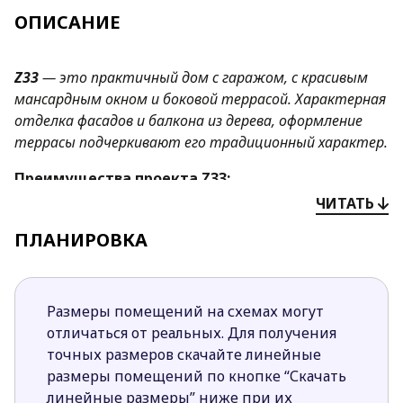
ОПИСАНИЕ
Z33
—
это практичный дом с гаражом, с красивым
мансардным окном и боковой террасой. Характерная
отделка фасадов и балкона из дерева, оформление
террасы подчеркивают его традиционный характер.
Преимущества проекта
Z33
:
ЧИТАТЬ
Простая форма дома повлияет на снижение
стоимости строительства и последующие
ПЛАНИРОВКА
эксплуатационные расходы.
Открытая кухня зрительно увеличивает
пространство дневной зоны. При
Размеры помещений на схемах могут
необходимости ее можно отделить от
отличаться от реальных. Для получения
гостиной стенной перегородкой.
точных размеров скачайте линейные
Кладовая в кухне незаменима для хранение
размеры помещений по кнопке “Скачать
подсобных кухонных принадлежностей и
линейные размеры” ниже при их