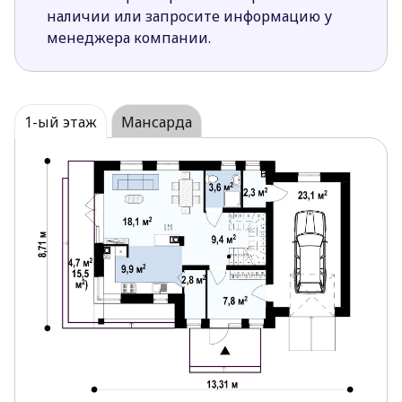
запасов.
наличии или запросите информацию у
Расположенный в центре камин обогащает
менеджера компании.
собой интерьер, а также может стать
дополнительным источником тепла, что
позволит снизить расходы на отопление в
зимний период.
1-ый этаж
Мансарда
Расположение окон в гостиной с трех сторон
(север восток и юг) создает хорошее
естественное освещение в течение всего дня.
Размеры гаража позволяют выделить в нем
отдельное техническое помещение для
хранение инвентаря.
Небольшая ванная комната на первом этаже
удобно совмещена с прачечной и котельной.
Прямой переход из гаража в дом существенно
облегчает перенос вещей из машины.
В каждой спальне ночной зоны
предусмотрено место для вместительного
шкафа.