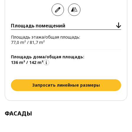
Большое мансардное окно позволило
спроектировать одну из спален более
комфортной без "скошенных" стен и с
выходом на балкон.
Площадь помещений
Санузлы расположенные один над другим
Площадь этажа/общая площадь:
упрощают оборудование водопроводной
77,0 m² / 81,7 m²
системы в доме.
Площадь дома/общая площадь:
136 m² / 142 m²
Запросить линейные размеры
ФАСАДЫ