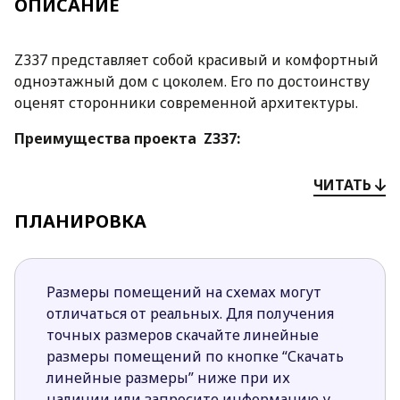
ОПИСАНИЕ
Z337 представляет собой красивый и комфортный
одноэтажный дом с цоколем. Его по достоинству
оценят сторонники современной архитектуры.
Преимущества проекта Z337:
Сочетание темной черепичной кровли со
ЧИТАТЬ
светлым оштукатуренным фасадом с
деревянной отделкой делают дом особенным
ПЛАНИРОВКА
и неповторимым;
Грамотная планировка четко делит
пространство на дневную и ночную зоны, что
Размеры помещений на схемах могут
обеспечивает чувство комфорта и свободы
отличаться от реальных. Для получения
каждому домочадцу;
точных размеров скачайте линейные
Помещение, запроектированное как кабинет,
размеры помещений по кнопке “Скачать
может служить дополнительной спальней и
линейные размеры” ниже при их
гостевой комнатой;
наличии или запросите информацию у