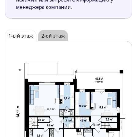
Первый этаж в обеих частях дома
менеджера компании.
представляет собой дневную зону. Здесь
разместились кухня, гардеробная, столовая
зона, гостиная и санузел. В левой части дома на
первом этаже запроектирован еще и кабинет.
1-ый этаж
2-ой этаж
Мансардный этаж представляет собой зону
отдыха. В левой части дома имеется три
спальни и просторная ванная комната. В
правой части – одна комната и ванная.
Проекты коттеджей дуплекс, представленные в
нашей коллекции, отличаются высоким качеством,
надёжностью и функциональностью планировок.