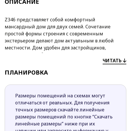
ОПИСАНИЕ
Z346 представляет собой комфортный
мансардный дом для двух семей. Сочетание
простой формы строения с современным
экстерьером делают дом актуальным в любой
местности. Дом удобен для застройщиков,
желающих, чтоб их пожилые родители проживали
ЧИТАТЬ
рядом с ними.
ПЛАНИРОВКА
Преимущества проекта Z346:
Отделка фасадов белой штукатуркой с
обшивкой из натурального дерева, наличие
Размеры помещений на схемах могут
нескольких террас и большие окна делают
отличаться от реальных. Для получения
строение привлекательным, стильным и
точных размеров скачайте линейные
элегантным. Выбор такого проекта
размеры помещений по кнопке “Скачать
свидетельствует об изумительном вкусе
линейные размеры” ниже при их
домочадцев.
наличии или запросите информацию у