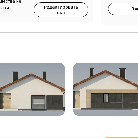
ршества не
Редактировать
ь вы
За
план