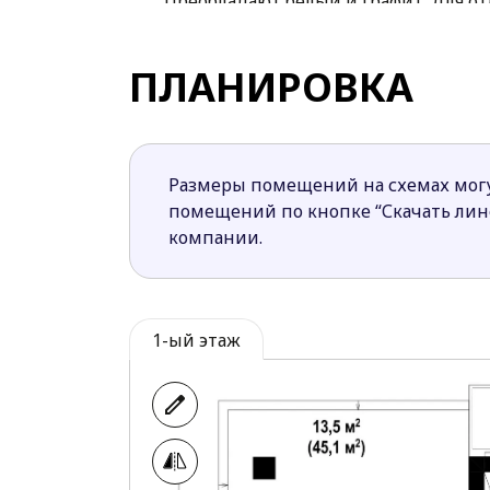
Преобладают белый и графит. Для о
Интерьер грамотно и четко разделен 
увеличена за счет объединения стол
ПЛАНИРОВКА
Зона сна представлена 4 просторны
Те кто не является сторонником классич
надежны, оригинальны и имеют функц
Размеры помещений на схемах могу
помещений по кнопке “Скачать ли
компании.
1-ый этаж