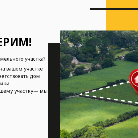
ЕРИМ!
емельного участка?
на вашем участке
ветствовать дом
ойки
ашему участку— мы