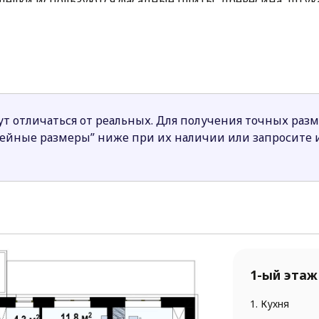
тделки используются фасадные плиты, древесина, штук
на две зоны. Дневная часть, находящаяся в левой част
овой и гостиной.
ми комнатами.
еских домов, могут выбирать коттеджи в стиле хай те
иональную планировку.
т отличаться от реальных. Для получения точных раз
нейные размеры” ниже при их наличии или запросите
1-ый этаж
1. Кухня