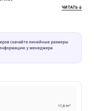
атурка.
и дома, светлая, просторная и визуально
ЧИТАТЬ
к. Проекты Z500 качественны, практичны,
меров скачайте линейные размеры
 информацию у менеджера
11,6 m²