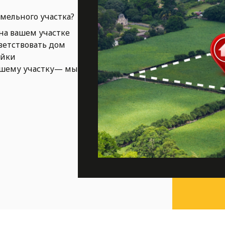
емельного участка?
на вашем участке
ветствовать дом
ойки
ашему участку— мы