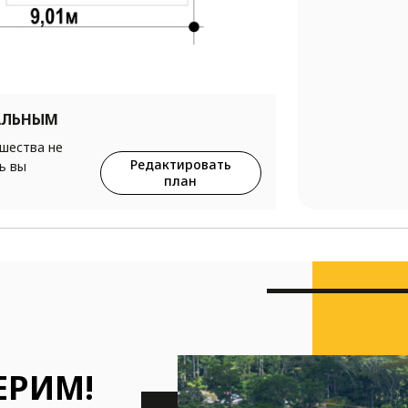
АЛЬНЫМ
ршества не
Редактировать
ь вы
план
ЕРИМ!