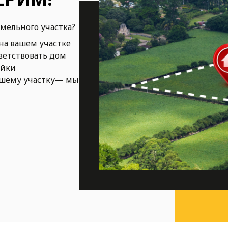
емельного участка?
на вашем участке
ветствовать дом
ойки
ашему участку— мы