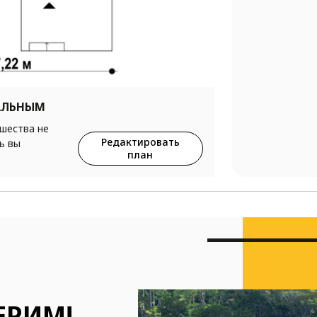
АЛЬНЫМ
ршества не
Редактировать
ь вы
план
ЕРИМ!