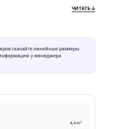
ЧИТАТЬ
ороны кухни террасе можно комфортно
ечеров.
ение сан-технических систем.
меров скачайте линейные размеры
 информацию у менеджера
4,4 m²