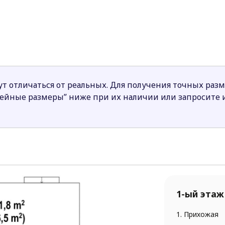
тирована окнами в сад. Благодаря примыкающей со ст
 способен обогреть и помещение, и атмосферу ваших в
 другом и очень функциональны. Это упростит провед
 за счет высоких аттиковых стен.
т отличаться от реальных. Для получения точных раз
нейные размеры” ниже при их наличии или запросите
1-ый этаж
1. Прихожая