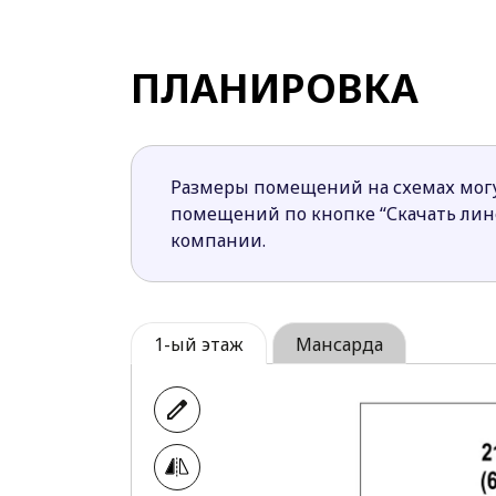
необходимые для строительства.
Общая зона гостиной и кухни ориен
трапезничать на улице.
ПЛАНИРОВКА
В гостиной предусмотрен камин. Он
Санузлы в доме размещены друг под
Мансардный этаж получился удобным
Размеры помещений на схемах могу
помещений по кнопке “Скачать ли
компании.
1-ый этаж
Мансарда