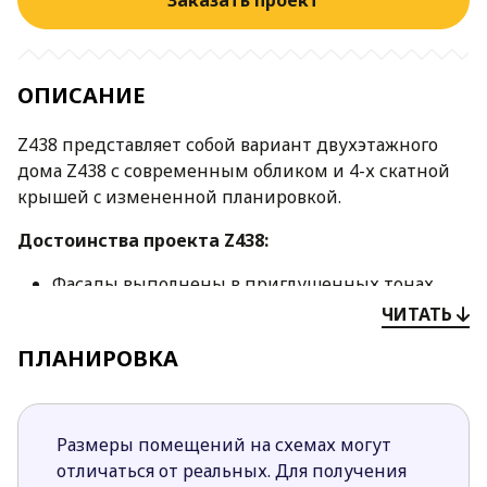
Заказать проект
ОПИСАНИЕ
Z438 представляет собой вариант двухэтажного
дома Z438 с современным обликом и 4-х скатной
крышей c измененной планировкой.
Достоинства проекта Z438:
Фасады выполнены в приглушенных тонах.
Белая штукатурка гармонично сочетается
ЧИТАТЬ
белым камнем и серой фасадной доской.
ПЛАНИРОВКА
Первый этаж в основном отведен под
дневную зону. Здесь спроектирована
просторная гостиная с обеденной зоной и
удобной функциональной кухней.
Размеры помещений на схемах могут
Во фронтальной части первого этажа
отличаться от реальных. Для получения