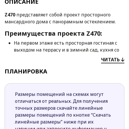
ОПИСАНИЕ
Z470
представляет собой проект просторного
мансардного дома с панорамным остеклением.
Преимущества проекта Z470:
На первом этаже есть просторная гостиная с
выходом на террасу и в зимний сад, кухня со
столовой с выходом в кладовую, хозяйственно-
ЧИТАТЬ
бытовое помещение и небольшой санузел под
ПЛАНИРОВКА
лестницей.
Благодаря большим площадям окон солнечный
свет проникает во все помещения и наполняет
их уютом и теплом.
Размеры помещений на схемах могут
На мансарде разместились три
отличаться от реальных. Для получения
комфортабельных спальни (включая хозяйскую
точных размеров скачайте линейные
спальню с индивидуальной ванной комнатой,
размеры помещений по кнопке “Скачать
гардеробной и видом на зимний сад) и
линейные размеры” ниже при их
просторную общую ванную комнату.
наличии или запросите информацию у