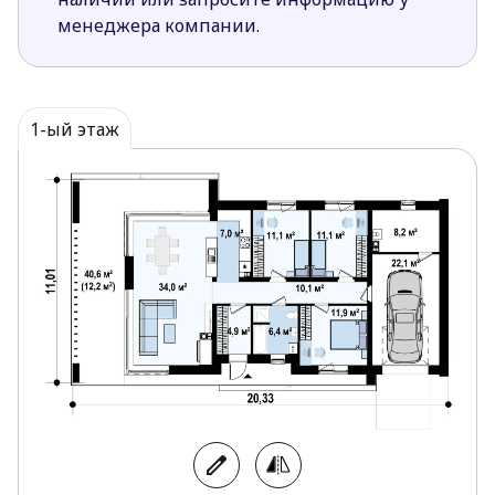
гаража есть переход в помещение
менеджера компании.
технического назначения. Также
предусмотрен переход из гаража в дом.
Большая терраса удобна для приема гостей и
проведения семейного досуга.
1-ый этаж
Проект Z475 – хорошее решение для семей с 2
детьми. Дизайн экстерьера с применением
современных материалов и простая форма
строения делает проект привлекательным для
людей разных возрастов и делает его реализацию
актуальной в городской и загородной местности.