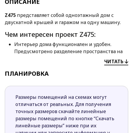
ОПИСАНИЕ
Z475
представляет собой одноэтажный дом с
двускатной крышей и гаражом на одну машину.
Чем интересен проект Z475:
Интерьер дома функционален и удобен.
Предусмотрено разделение пространства на
зоны.
ЧИТАТЬ
Проект привлекает любителей открытой
ПЛАНИРОВКА
планировкой дневной зоны с панорамным
остеклением.
Из каждой спальни ночной зоны имеется
выход на крытую красивую террасу.
Размеры помещений на схемах могут
В просторной общей ванной комнате есть
отличаться от реальных. Для получения
ванная, дущ и туалет.
точных размеров скачайте линейные
В просторном гараже предусмотрено место не
размеры помещений по кнопке “Скачать
только для машины, но и для хранения
линейные размеры” ниже при их
велосипеда, роликов, скейтов и прочего. Из
наличии или запросите информацию у