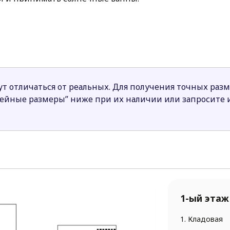
ей также используется – здесь спроектирован санузел
ое помещение с выходом во двор.
нями и общей ванной комнатой спроектирована на ма
ом может проживать семья из 3-4 человек. Проект от
эргономичной планировкой.
т отличаться от реальных. Для получения точных раз
нейные размеры” ниже при их наличии или запросите
1-ый этаж
1. Кладовая