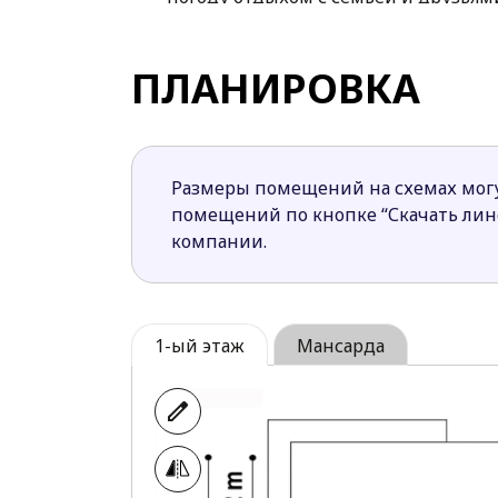
Площадь под лестничной конструкци
Из гаража есть переход в техническ
ПЛАНИРОВКА
Ночная зона с тремя уютными спаль
Проект Z479– дом, в котором с комфорт
оформлением экстерьера и грамотной, 
Размеры помещений на схемах могу
помещений по кнопке “Скачать ли
компании.
1-ый этаж
Мансарда