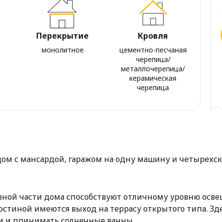
Перекрытие
Кровля
монолитное
цементно-песчаная
черепица/
металлочерепица/
керамическая
черепица
ом с мансардой, гаражом на одну машину и четырехск
вной части дома способствуют отличному уровню осве
гостиной имеются выход на террасу открытого типа. Зд
ми и принимать солнечные ванны.