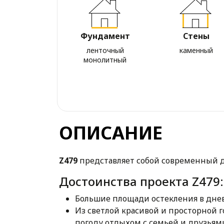
Фундамент
Стены
ленточный
каменный
монолитный
ОПИСАНИЕ
Z479
представляет собой современный д
Достоинства проекта Z479:
Большие площади остекления в дне
Из светлой красивой и просторной 
погоду отдыхом с семьей и друзья