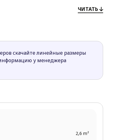
.
ЧИТАТЬ
нсардном этаже.
личается привлекательным современным
меров скачайте линейные размеры
 информацию у менеджера
2,6 m²