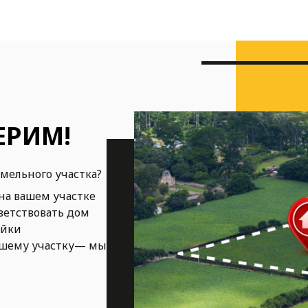
ЕРИМ!
емельного участка?
на вашем участке
ветствовать дом
ойки
ашему участку— мы