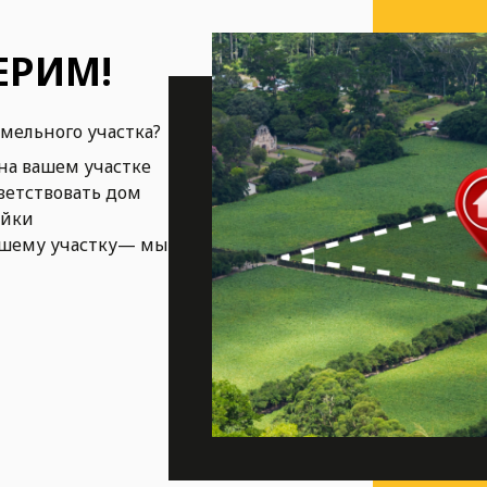
ЕРИМ!
емельного участка?
на вашем участке
ветствовать дом
ойки
ашему участку— мы