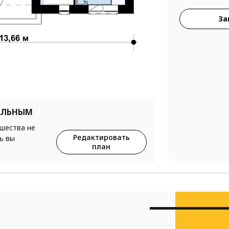
За
АЛЬНЫМ
ршества не
Редактировать
ь вы
план